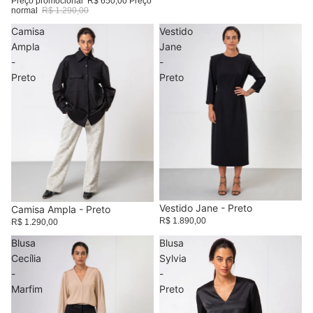
Preço promocional
R$ 650,00
Preço
normal
R$ 1.290,00
Camisa
Vestido
Ampla
Jane
-
-
Preto
Preto
Vestido Jane - Preto
Camisa Ampla - Preto
R$ 1.890,00
R$ 1.290,00
Blusa
Blusa
Cecília
Sylvia
-
-
Marfim
Preto