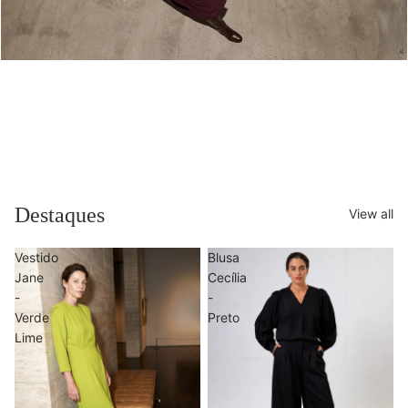
Destaques
View all
Vestido
Blusa
Jane
Cecília
-
-
Verde
Preto
Lime