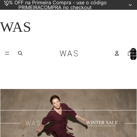
10% OFF na Primeira Compra - use o código
PRIMEIRACOMPRA no checkout
WAS
Total 
itens 
carrinh
0