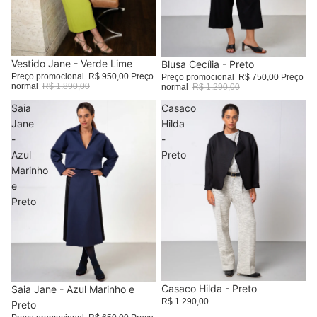
Promoção
Vestido Jane - Verde Lime
Promoção
Blusa Cecília - Preto
Preço promocional
R$ 950,00
Preço
Preço promocional
R$ 750,00
Preço
normal
R$ 1.890,00
normal
R$ 1.290,00
Saia
Casaco
Jane
Hilda
-
-
Azul
Preto
Marinho
e
Preto
Casaco Hilda - Preto
Promoção
Saia Jane - Azul Marinho e
R$ 1.290,00
Preto