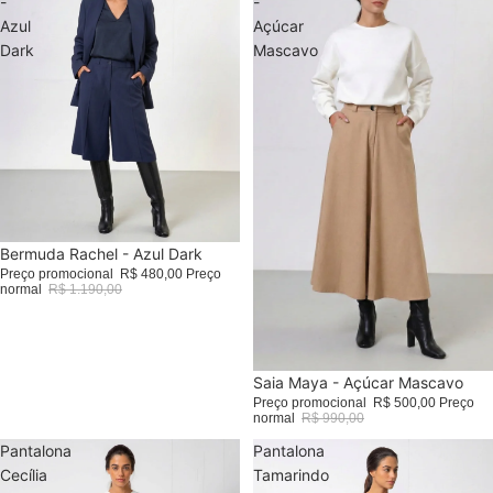
-
-
Azul
Açúcar
Dark
Mascavo
Promoção
Bermuda Rachel - Azul Dark
Preço promocional
R$ 480,00
Preço
normal
R$ 1.190,00
Promoção
Saia Maya - Açúcar Mascavo
Preço promocional
R$ 500,00
Preço
normal
R$ 990,00
Pantalona
Pantalona
Cecília
Tamarindo