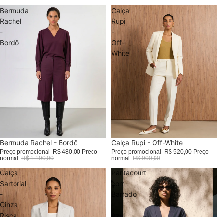
Bermuda
Calça
Rachel
Rupi
-
-
Bordô
Off-
White
Promoção
Calça Rupi - Off-White
Promoção
Bermuda Rachel - Bordô
Preço promocional
R$ 520,00
Preço
Preço promocional
R$ 480,00
Preço
normal
R$ 900,00
normal
R$ 1.190,00
Calça
Pantacourt
Sartorial
com
-
Barrado
Cinza
-
Risca
Azul