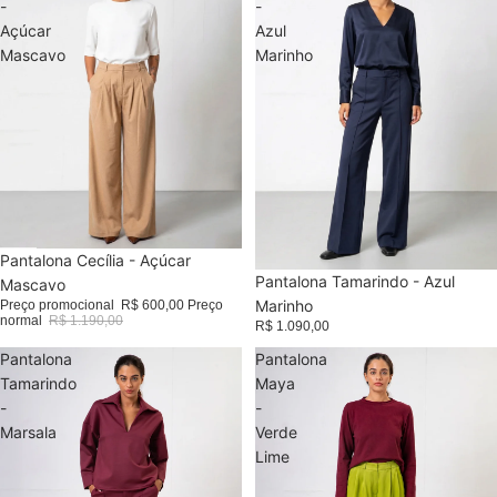
-
-
Açúcar
Azul
Mascavo
Marinho
Promoção
Pantalona Cecília - Açúcar
Pantalona Tamarindo - Azul
Mascavo
Marinho
Preço promocional
R$ 600,00
Preço
normal
R$ 1.190,00
R$ 1.090,00
Pantalona
Pantalona
Tamarindo
Maya
-
-
Marsala
Verde
Lime