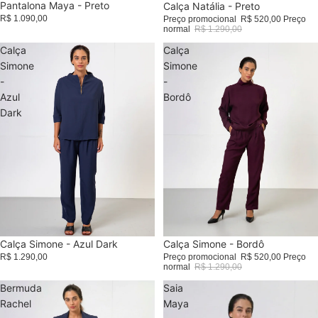
Pantalona Maya - Preto
Promoção
Calça Natália - Preto
R$ 1.090,00
Preço promocional
R$ 520,00
Preço
normal
R$ 1.290,00
Calça
Calça
Simone
Simone
-
-
Azul
Bordô
Dark
Calça Simone - Azul Dark
Promoção
Calça Simone - Bordô
R$ 1.290,00
Preço promocional
R$ 520,00
Preço
normal
R$ 1.290,00
Bermuda
Saia
Rachel
Maya