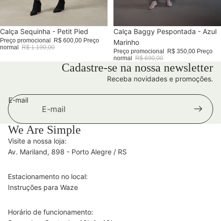
Promoção
Calça Sequinha - Petit Pied
Promoção
Calça Baggy Pespontada - Azul
Preço promocional
R$ 600,00
Preço
Marinho
normal
R$ 1.190,00
Preço promocional
R$ 350,00
Preço
normal
R$ 690,00
Cadastre-se na nossa newsletter
Receba novidades e promoções.
E-mail
We Are Simple
Visite a nossa loja:
Av. Mariland, 898 - Porto Alegre / RS
Estacionamento no local:
Instruções para Waze
Horário de funcionamento: