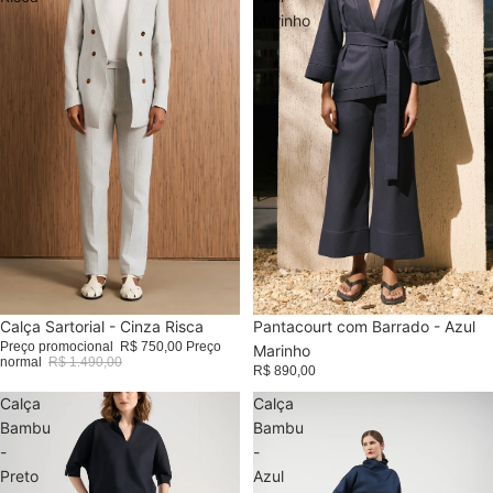
Marinho
Promoção
Calça Sartorial - Cinza Risca
Pantacourt com Barrado - Azul
Preço promocional
R$ 750,00
Preço
Marinho
normal
R$ 1.490,00
R$ 890,00
Calça
Calça
Bambu
Bambu
-
-
Preto
Azul