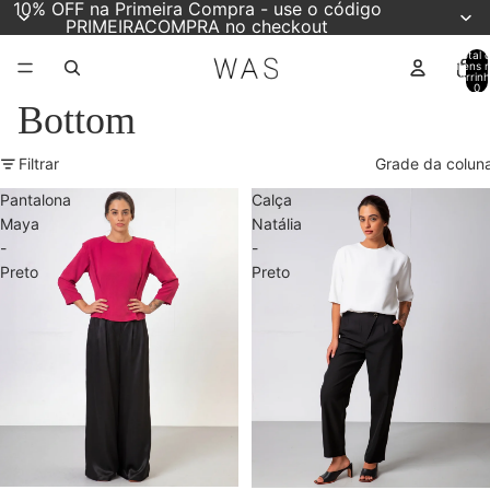
10% OFF na Primeira Compra - use o código
PRIMEIRACOMPRA no checkout
Total 
itens 
carrinh
0
Bottom
Filtrar
Grade da colun
Pantalona
Calça
Maya
Natália
-
-
Preto
Preto