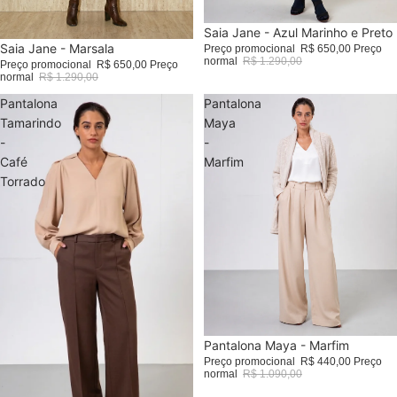
Promoção
Saia Jane - Azul Marinho e Preto
Promoção
Saia Jane - Marsala
Preço promocional
R$ 650,00
Preço
normal
R$ 1.290,00
Preço promocional
R$ 650,00
Preço
normal
R$ 1.290,00
Pantalona
Pantalona
Tamarindo
Maya
-
-
Café
Marfim
Torrado
Promoção
Pantalona Maya - Marfim
Preço promocional
R$ 440,00
Preço
normal
R$ 1.090,00