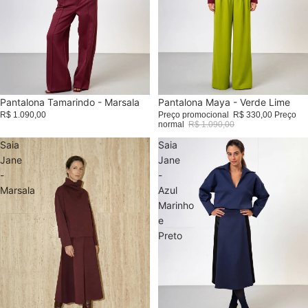
Pantalona Tamarindo - Marsala
Promoção
Pantalona Maya - Verde Lime
R$ 1.090,00
Preço promocional
R$ 330,00
Preço
normal
R$ 1.090,00
Saia
Saia
Jane
Jane
-
-
Marsala
Azul
Marinho
e
Preto