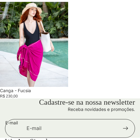
Canga
-
Fucsia
Esgotado
Canga - Fucsia
R$ 230,00
Cadastre-se na nossa newsletter
Receba novidades e promoções.
E-mail