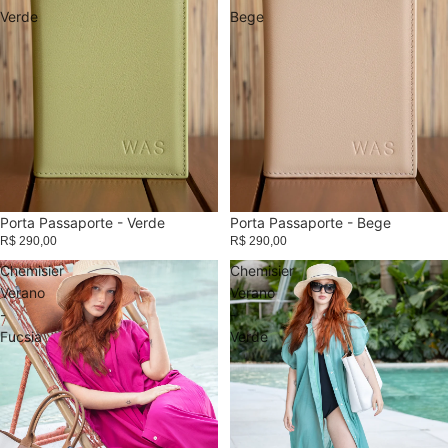
Verde
Bege
Esgotado
Porta Passaporte - Verde
Porta Passaporte - Bege
R$ 290,00
R$ 290,00
Chemisier
Chemisier
Verano
Verano
-
-
Fucsia
Verde