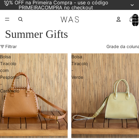
10% OFF na Primeira Compra - use o código
PRIMEIRACOMPRA no checkout
Total 
itens 
carrinh
0
Summer Gifts
Filtrar
Grade da colun
Bolsa
Bolsa
Tiracolo
Tiracolo
com
-
Pesponto
Verde
-
Caramelo