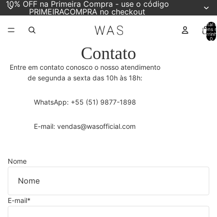
10% OFF na Primeira Compra - use o código
PRIMEIRACOMPRA no checkout
Total 
itens 
carrinh
0
Contato
Entre em contato conosco o nosso atendimento
de segunda a sexta das 10h às 18h:
WhatsApp: +55 (51) 9877-1898
E-mail: vendas@wasofficial.com
Nome
E-mail
*