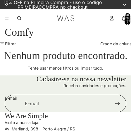
10% OFF na Primeira Compra - use o código
PRIMEIRACOMPRA no checkout
Total 
itens 
carrinh
0
Comfy
Filtrar
Grade da colun
Nenhum produto encontrado.
Tente usar menos filtros ou
limpar tudo
.
Cadastre-se na nossa newsletter
Receba novidades e promoções.
E-mail
We Are Simple
Visite a nossa loja:
Av. Mariland, 898 - Porto Alegre / RS