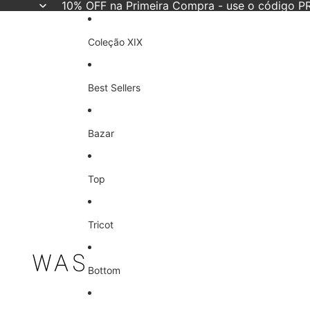
10% OFF na Primeira Compra - use o código
Coleção XIX
Best Sellers
Bazar
Top
Tricot
Bottom