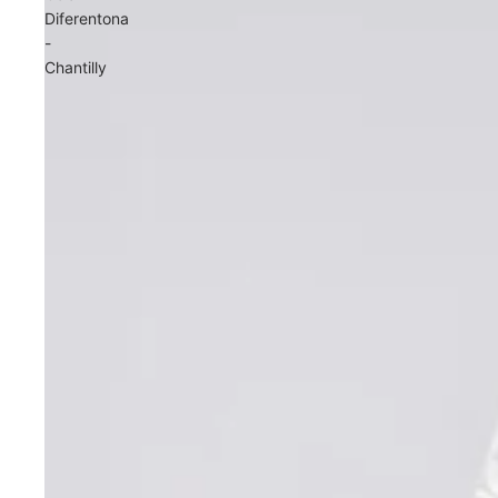
Diferentona
-
Chantilly