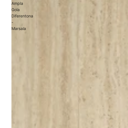
Ampla
Gola
Diferentona
-
Marsala