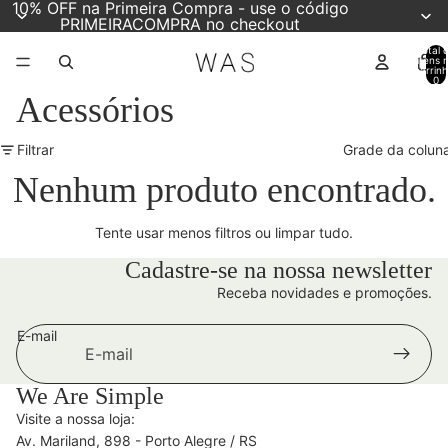
10% OFF na Primeira Compra - use o código
PRIMEIRACOMPRA no checkout
Total 
itens 
carrinh
0
Acessórios
Filtrar
Grade da colun
Nenhum produto encontrado.
Tente usar menos filtros ou
limpar tudo
.
Cadastre-se na nossa newsletter
Receba novidades e promoções.
E-mail
We Are Simple
Visite a nossa loja:
Av. Mariland, 898 - Porto Alegre / RS