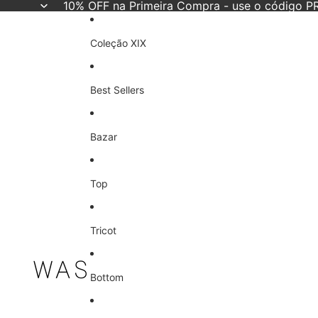
10% OFF na Primeira Compra - use o código
Coleção XIX
Best Sellers
Bazar
Top
Tricot
Bottom