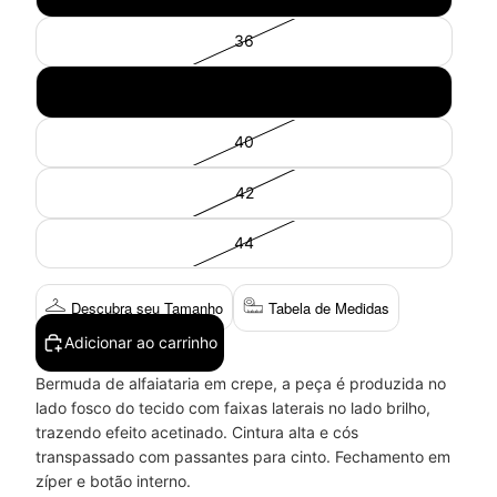
36
38
40
42
44
Descubra seu Tamanho
Tabela de Medidas
Adicionar ao carrinho
Bermuda de alfaiataria em crepe, a peça é produzida no
lado fosco do tecido com faixas laterais no lado brilho,
trazendo efeito acetinado. Cintura alta e cós
transpassado com passantes para cinto. Fechamento em
zíper e botão interno.