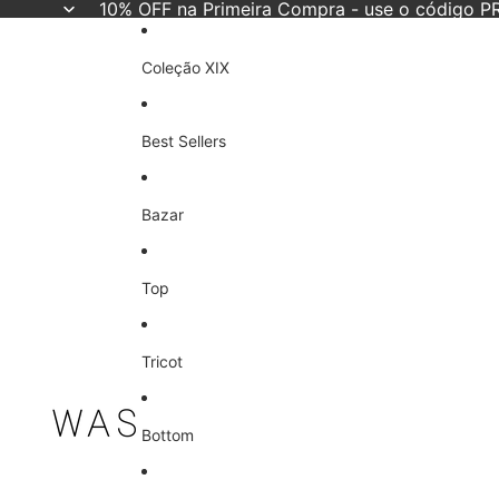
10% OFF na Primeira Compra - use o código
Coleção XIX
Best Sellers
Bazar
Top
Tricot
Bottom