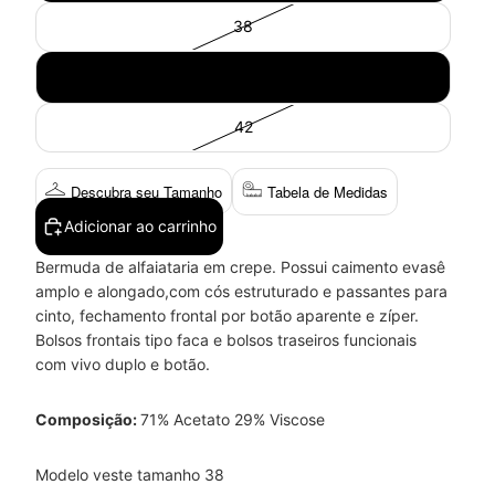
38
40
42
Descubra seu Tamanho
Tabela de Medidas
Adicionar ao carrinho
Bermuda de alfaiataria em crepe. Possui caimento
evasê
amplo e alongado,
com cós estruturado e passantes para
cinto, fechamento frontal por botão aparente e zíper.
Bolsos frontais tipo faca e b
olsos traseiros funcionais
com vivo duplo e botão.
Composição:
71% Acetato 29% Viscose
Modelo veste tamanho 38