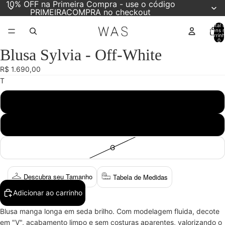
10% OFF na Primeira Compra - use o código
PRIMEIRACOMPRA no checkout
Total 
itens 
carrinh
0
Blusa Sylvia - Off-White
Abrir
Abrir
Abrir
Abrir
imagem
imagem
imagem
imagem
R$ 1.690,00
em
em
em
em
T
tela
tela
tela
tela
cheia
cheia
cheia
cheia
P
M
G
Descubra seu Tamanho
Tabela de Medidas
Adicionar ao carrinho
Blusa manga longa em seda brilho. Com modelagem fluida, decote
em "V", acabamento limpo e sem costuras aparentes, valorizando o