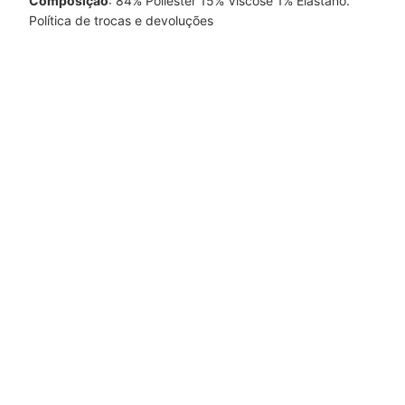
Composição
: 84% Poliéster 15% Viscose 1% Elastano.
Política de trocas e devoluções