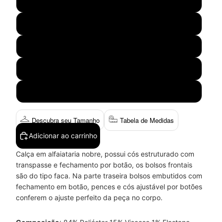
36
38
40
42
44
Descubra seu Tamanho
Tabela de Medidas
Adicionar ao carrinho
Calça em
alfaiataria nobre, possui cós estruturado com
transpasse e fechamento por botão, os bolsos frontais
são do tipo faca. Na parte traseira bolsos embutidos com
fechamento em botão, pences e cós ajustável por botões
conferem o ajuste perfeito da peça no corpo.