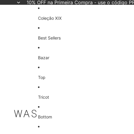
10% OFF na Primeira Compra - use o código
Coleção XIX
Best Sellers
Bazar
Top
Tricot
Bottom