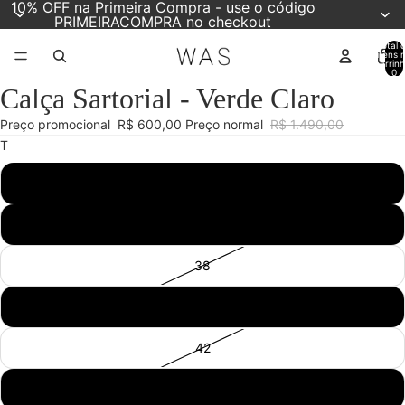
10% OFF na Primeira Compra - use o código
PRIMEIRACOMPRA no checkout
Total 
itens 
carrinh
duzir
duzir
0
Calça Sartorial - Verde Claro
deo
deo
Abrir
Abrir
Abrir
Abrir
imagem
imagem
imagem
imagem
Preço promocional
R$ 600,00
Preço normal
R$ 1.490,00
em
em
em
em
T
tela
tela
tela
tela
cheia
cheia
cheia
cheia
34
36
38
40
42
44