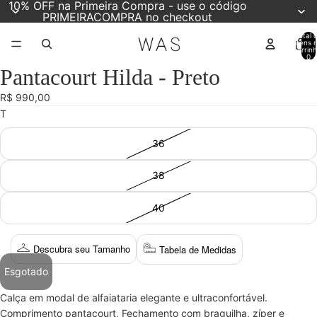
10% OFF na Primeira Compra - use o código
PRIMEIRACOMPRA no checkout
Total 
itens 
carrinh
0
Pantacourt Hilda - Preto
Abrir
Abrir
imagem
imagem
R$ 990,00
em
em
T
tela
tela
cheia
cheia
36
38
40
Descubra seu Tamanho
Tabela de Medidas
Esgotado
Calça em modal de alfaiataria elegante e ultraconfortável.
Comprimento pantacourt,
Fechamento com braguilha, zíper e